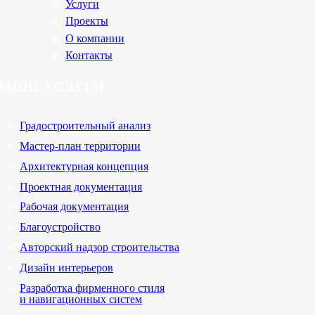
Услуги
Проекты
О компании
Контакты
НАШИ УСЛУГИ
Градостроительный анализ
Мастер-план территории
Архитектурная концепция
Проектная документация
Рабочая документация
Благоустройство
Авторский надзор строительства
Дизайн интерьеров
Разработка фирменного стиля
и навигационных систем